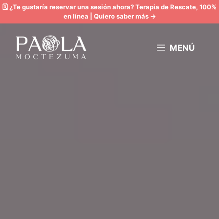
Saltar
🗓️
¿Te gustaría reservar una sesión ahora?
Terapia de Rescate, 100%
en línea |
Quiero saber más →
al
contenido
MENÚ